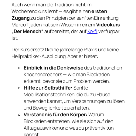
Auch wenn man die Tradition nicht im
Wochenendkurs lernt — es gibt einen
ersten
Zugang
zu den Prinzipien der sanften Einrenkung.
Marco Tjaden hat sein Wissen in einem
Videokurs
„Der Mensch“
aufbereitet, der auf
Ko-fi
verfügbar
ist.
Der Kurs ersetzt keine jahrelange Praxis und keine
Heilpraktiker-Ausbildung. Aber er bietet:
Einblick in die Denkweise
des traditionellen
Knochenbrechers — wie man Blockaden
erkennt, bevor sie zum Problem werden.
Hilfe zur Selbsthilfe:
Sanfte
Mobilisationstechniken, die du zu Hause
anwenden kannst, um Verspannungen zu lösen
und Beweglichkeit zu erhalten.
Verständnis für den Körper:
Warum
Blockaden entstehen, wie sie sich auf den
Alltag auswirken und was du präventiv tun
kannst.