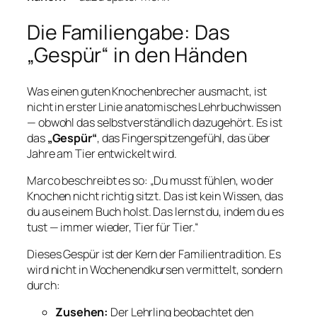
Die Familiengabe: Das
„Gespür“ in den Händen
Was einen guten Knochenbrecher ausmacht, ist
nicht in erster Linie anatomisches Lehrbuchwissen
— obwohl das selbstverständlich dazugehört. Es ist
das
„Gespür“
, das Fingerspitzengefühl, das über
Jahre am Tier entwickelt wird.
Marco beschreibt es so: „Du musst fühlen, wo der
Knochen nicht richtig sitzt. Das ist kein Wissen, das
du aus einem Buch holst. Das lernst du, indem du es
tust — immer wieder, Tier für Tier.“
Dieses Gespür ist der Kern der Familientradition. Es
wird nicht in Wochenendkursen vermittelt, sondern
durch:
Zusehen:
Der Lehrling beobachtet den