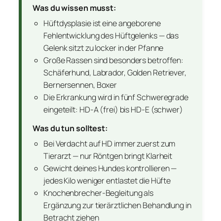
Was du wissen musst:
Hüftdysplasie ist eine angeborene
Fehlentwicklung des Hüftgelenks — das
Gelenk sitzt zu locker in der Pfanne
Große Rassen sind besonders betroffen:
Schäferhund, Labrador, Golden Retriever,
Bernersennen, Boxer
Die Erkrankung wird in fünf Schweregrade
eingeteilt: HD-A (frei) bis HD-E (schwer)
Was du tun solltest:
Bei Verdacht auf HD immer zuerst zum
Tierarzt — nur Röntgen bringt Klarheit
Gewicht deines Hundes kontrollieren —
jedes Kilo weniger entlastet die Hüfte
Knochenbrecher-Begleitung als
Ergänzung zur tierärztlichen Behandlung in
Betracht ziehen