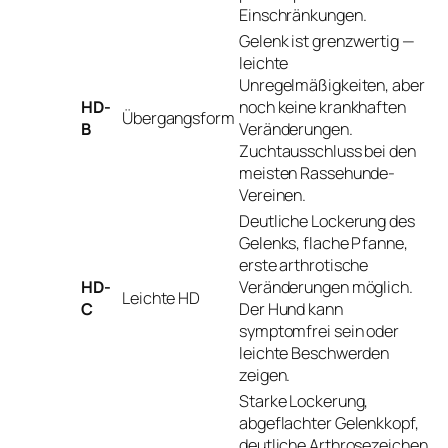
Einschränkungen.
Gelenk ist grenzwertig —
leichte
Unregelmäßigkeiten, aber
HD-
noch keine krankhaften
Übergangsform
B
Veränderungen.
Zuchtausschluss bei den
meisten Rassehunde-
Vereinen.
Deutliche Lockerung des
Gelenks, flache Pfanne,
erste arthrotische
HD-
Veränderungen möglich.
Leichte HD
C
Der Hund kann
symptomfrei sein oder
leichte Beschwerden
zeigen.
Starke Lockerung,
abgeflachter Gelenkkopf,
deutliche Arthrosezeichen.