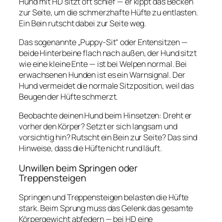
Hund mit HD sitzt oft schief — er kippt das Becken
zur Seite, um die schmerzhafte Hüfte zu entlasten.
Ein Bein rutscht dabei zur Seite weg.
Das sogenannte „Puppy-Sit“ oder Entensitzen —
beide Hinterbeine flach nach außen, der Hund sitzt
wie eine kleine Ente — ist bei Welpen normal. Bei
erwachsenen Hunden ist es ein Warnsignal. Der
Hund vermeidet die normale Sitzposition, weil das
Beugen der Hüfte schmerzt.
Beobachte deinen Hund beim Hinsetzen: Dreht er
vorher den Körper? Setzt er sich langsam und
vorsichtig hin? Rutscht ein Bein zur Seite? Das sind
Hinweise, dass die Hüfte nicht rund läuft.
Unwillen beim Springen oder
Treppensteigen
Springen und Treppensteigen belasten die Hüfte
stark. Beim Sprung muss das Gelenk das gesamte
Körpergewicht abfedern — bei HD eine