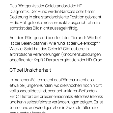
Das Röntgen ist der Goldstandard der HD-
Diagnostik. Der Hund wird in Narkose oder tiefer
Sedierung in eine standardisierte Position gebracht
— die Hüftgelenke müssen exakt ausgerichtet sein,
sonst ist das Bild nicht aussagekräftig.
Auf dem Röntgenbild beurteilt der Tierarzt: Wie tief
ist die Gelenkpfanne? Wie rund ist der Gelenkkopf?
Wie viel Spiel hat das Gelenk? Gibt es bereits
arthrotische Veränderungen (Knochenzubildungen,
abgeflachter Kopf)? Daraus ergibt sich der HD-Grad.
CT bei Unsicherheit
In manchen Fällen reicht das Röntgen nicht aus —
etwa bei jungen Hunden, wo die Knochen noch nicht
voll ausgebildet sind, oder bei unklaren Befunden.
Ein CT liefert ein dreidimensionales Bild des Gelenks
und kann selbst feinste Veränderungen zeigen. Es ist
teurer und aufwändiger, aber in Zweifelsfällen die