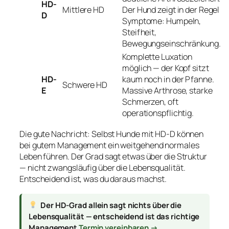
HD-
Mittlere HD
Der Hund zeigt in der Regel
D
Symptome: Humpeln,
Steifheit,
Bewegungseinschränkung.
Komplette Luxation
möglich — der Kopf sitzt
HD-
kaum noch in der Pfanne.
Schwere HD
E
Massive Arthrose, starke
Schmerzen, oft
operationspflichtig.
Die gute Nachricht: Selbst Hunde mit HD-D können
bei gutem Management ein weitgehend normales
Leben führen. Der Grad sagt etwas über die Struktur
— nicht zwangsläufig über die Lebensqualität.
Entscheidend ist, was du daraus machst.
Der HD-Grad allein sagt nichts über die
Lebensqualität — entscheidend ist das richtige
Management
Termin vereinbaren →