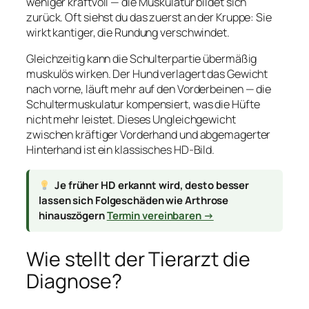
weniger kraftvoll — die Muskulatur bildet sich
zurück. Oft siehst du das zuerst an der Kruppe: Sie
wirkt kantiger, die Rundung verschwindet.
Gleichzeitig kann die Schulterpartie übermäßig
muskulös wirken. Der Hund verlagert das Gewicht
nach vorne, läuft mehr auf den Vorderbeinen — die
Schultermuskulatur kompensiert, was die Hüfte
nicht mehr leistet. Dieses Ungleichgewicht
zwischen kräftiger Vorderhand und abgemagerter
Hinterhand ist ein klassisches HD-Bild.
Je früher HD erkannt wird, desto besser
lassen sich Folgeschäden wie Arthrose
hinauszögern
Termin vereinbaren →
Wie stellt der Tierarzt die
Diagnose?