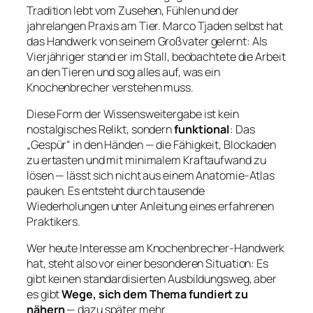
Tradition lebt vom Zusehen, Fühlen und der
jahrelangen Praxis am Tier. Marco Tjaden selbst hat
das Handwerk von seinem Großvater gelernt: Als
Vierjähriger stand er im Stall, beobachtete die Arbeit
an den Tieren und sog alles auf, was ein
Knochenbrecher verstehen muss.
Diese Form der Wissensweitergabe ist kein
nostalgisches Relikt, sondern
funktional
: Das
„Gespür“ in den Händen — die Fähigkeit, Blockaden
zu ertasten und mit minimalem Kraftaufwand zu
lösen — lässt sich nicht aus einem Anatomie-Atlas
pauken. Es entsteht durch tausende
Wiederholungen unter Anleitung eines erfahrenen
Praktikers.
Wer heute Interesse am Knochenbrecher-Handwerk
hat, steht also vor einer besonderen Situation: Es
gibt keinen standardisierten Ausbildungsweg, aber
es gibt
Wege, sich dem Thema fundiert zu
nähern
— dazu später mehr.