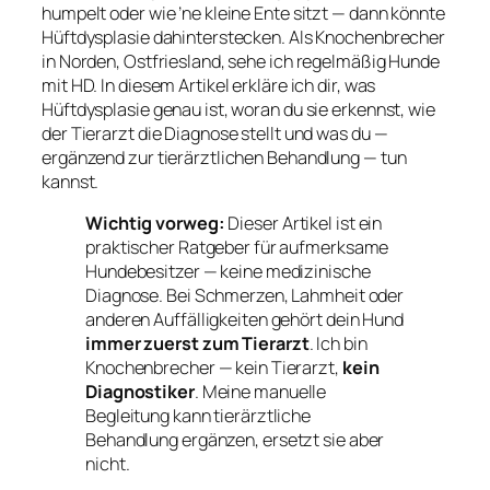
humpelt oder wie ’ne kleine Ente sitzt — dann könnte
Hüftdysplasie dahinterstecken. Als Knochenbrecher
in Norden, Ostfriesland, sehe ich regelmäßig Hunde
mit HD. In diesem Artikel erkläre ich dir, was
Hüftdysplasie genau ist, woran du sie erkennst, wie
der Tierarzt die Diagnose stellt und was du —
ergänzend zur tierärztlichen Behandlung — tun
kannst.
Wichtig vorweg:
Dieser Artikel ist ein
praktischer Ratgeber für aufmerksame
Hundebesitzer — keine medizinische
Diagnose. Bei Schmerzen, Lahmheit oder
anderen Auffälligkeiten gehört dein Hund
immer zuerst zum Tierarzt
. Ich bin
Knochenbrecher — kein Tierarzt,
kein
Diagnostiker
. Meine manuelle
Begleitung kann tierärztliche
Behandlung
ergänzen, ersetzt sie aber
nicht
.