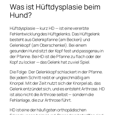
Was ist Hüftdysplasie beim
Hund?
Hüftdysplasie — kurz HD — ist eine vererbte
Fehlentwicklung des Hüftgelenks. Das Hüftgelenk
besteht aus Gelenkpfanne (am Becken) und
Gelenkkopf (am Oberschenkel). Bei einem
gesunden Hund sitzt der Kopf fest und passgenau in
der Pfanne. Bei HD ist die Pfanne zu flach oder der
Kopf zu locker — das Gelenk hat zu viel Spiel.
Die Folge: Der Gelenkkopf schlackert in der Pfanne.
Bei jedem Schritt reibt er ungleichmäßig am
Knorpel. Mit der Zeit nutzt sich der Knorpel ab, das
Gelenk entzündet sich, und es entsteht Arthrose. HD
ist also nicht die Arthrose selbst — sondern die
Fehlanlage, die zur Arthrose führt.
HD ist eine der häufigsten orthopädischen