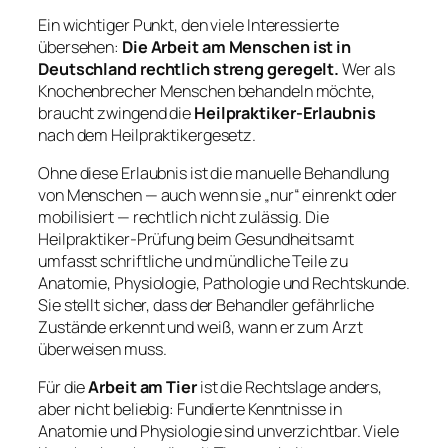
Ein wichtiger Punkt, den viele Interessierte
übersehen:
Die Arbeit am Menschen ist in
Deutschland rechtlich streng geregelt.
Wer als
Knochenbrecher Menschen behandeln möchte,
braucht zwingend die
Heilpraktiker-Erlaubnis
nach dem Heilpraktikergesetz.
Ohne diese Erlaubnis ist die manuelle Behandlung
von Menschen — auch wenn sie „nur“ einrenkt oder
mobilisiert — rechtlich nicht zulässig. Die
Heilpraktiker-Prüfung beim Gesundheitsamt
umfasst schriftliche und mündliche Teile zu
Anatomie, Physiologie, Pathologie und Rechtskunde.
Sie stellt sicher, dass der Behandler gefährliche
Zustände erkennt und weiß, wann er zum Arzt
überweisen muss.
Für die
Arbeit am Tier
ist die Rechtslage anders,
aber nicht beliebig: Fundierte Kenntnisse in
Anatomie und Physiologie sind unverzichtbar. Viele