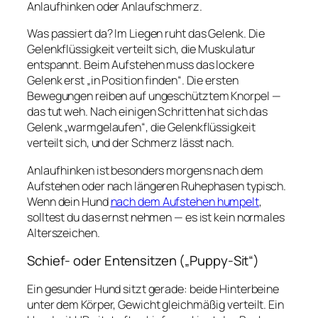
Anlaufhinken oder Anlaufschmerz.
Was passiert da? Im Liegen ruht das Gelenk. Die
Gelenkflüssigkeit verteilt sich, die Muskulatur
entspannt. Beim Aufstehen muss das lockere
Gelenk erst „in Position finden“. Die ersten
Bewegungen reiben auf ungeschütztem Knorpel —
das tut weh. Nach einigen Schritten hat sich das
Gelenk „warmgelaufen“, die Gelenkflüssigkeit
verteilt sich, und der Schmerz lässt nach.
Anlaufhinken ist besonders morgens nach dem
Aufstehen oder nach längeren Ruhephasen typisch.
Wenn dein Hund
nach dem Aufstehen humpelt
,
solltest du das ernst nehmen — es ist kein normales
Alterszeichen.
Schief- oder Entensitzen („Puppy-Sit“)
Ein gesunder Hund sitzt gerade: beide Hinterbeine
unter dem Körper, Gewicht gleichmäßig verteilt. Ein