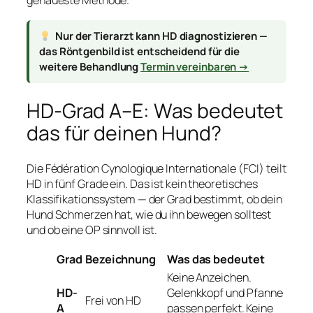
genaueste Methode.
Nur der Tierarzt kann HD diagnostizieren —
das Röntgenbild ist entscheidend für die
weitere Behandlung
Termin vereinbaren →
HD-Grad A–E: Was bedeutet
das für deinen Hund?
Die Fédération Cynologique Internationale (FCI) teilt
HD in fünf Grade ein. Das ist kein theoretisches
Klassifikationssystem — der Grad bestimmt, ob dein
Hund Schmerzen hat, wie du ihn bewegen solltest
und ob eine OP sinnvoll ist.
Grad
Bezeichnung
Was das bedeutet
Keine Anzeichen.
HD-
Gelenkkopf und Pfanne
Frei von HD
A
passen perfekt. Keine