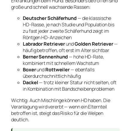
Erkrankungen beim Hund. Besonders betroffen sind
große und schnell wachsende Rassen:
Deutscher Schäferhund
— die klassische
HD-Rasse, je nach Studie und Population bis
zu fast jeder zweite Schäferhund zeigt im
Röntgen HD-Anzeichen
Labrador Retriever
und
Golden Retriever
—
häufig betroffen, oft erst im Alter sichtbar
Berner Sennenhund
— hohe HD-Rate,
kombiniert mit schnellem Wachstum
Boxer
und
Rottweiler
— ebenfalls
überdurchschnittlich häufig
Dackel
— trotz kleiner Statur nicht selten, oft
in Kombination mit Bandscheibenproblemen
Wichtig: Auch Mischlinge können HD haben. Die
Veranlagung wird vererbt — wenn ein Elternteil
betroffen ist, steigt das Risiko für die Welpen
deutlich.