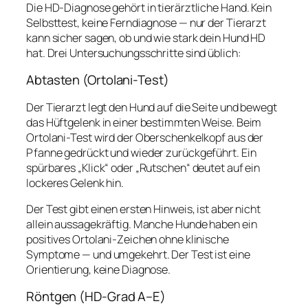
Die HD-Diagnose gehört in tierärztliche Hand. Kein
Selbsttest, keine Ferndiagnose — nur der Tierarzt
kann sicher sagen, ob und wie stark dein Hund HD
hat. Drei Untersuchungsschritte sind üblich:
Abtasten (Ortolani-Test)
Der Tierarzt legt den Hund auf die Seite und bewegt
das Hüftgelenk in einer bestimmten Weise. Beim
Ortolani-Test wird der Oberschenkelkopf aus der
Pfanne gedrückt und wieder zurückgeführt. Ein
spürbares „Klick“ oder „Rutschen“ deutet auf ein
lockeres Gelenk hin.
Der Test gibt einen ersten Hinweis, ist aber nicht
allein aussagekräftig. Manche Hunde haben ein
positives Ortolani-Zeichen ohne klinische
Symptome — und umgekehrt. Der Test ist eine
Orientierung, keine Diagnose.
Röntgen (HD-Grad A–E)