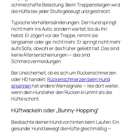
schmerzhafte Belastung. Beim Treppensteigen wird
die Hüfte bei jeder Stufe gebeugt und gestreckt.
Typische Verhaltensänderungen: Der Hund springt
nicht mehr ins Auto, sondern wartet, bis du ihn
hebst. Er zögert vor der Treppe, nimmt sie
langsamer oder gar nicht mehr. Er springt nicht mehr
aufs Sofa, obwohl er das früher geliebt hat. Das sind
keine Alterserscheinungen — das sind
Schmerzvermeidungen.
Bei Unsicherheit, ob es sich um Rückenschmerzen
oder HD handelt:
Rückenschmerzen beim Hund
erkennen
hat andere Warnsignale — lies dort weiter,
wenn dein Hund eher den Rücken krümmt als die
Hüfte schont.
Hüftwackeln oder „Bunny-Hopping“
Beobachte deinen Hund von hinten beim Laufen. Ein
gesunder Hund bewegt die Hüfte gleichmäßig —