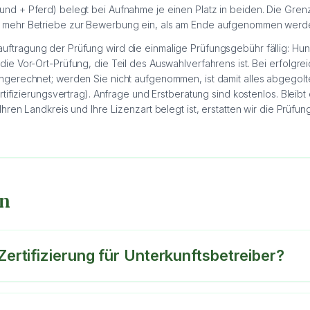
und + Pferd) belegt bei Aufnahme je einen Platz in beiden. Die Grenz
en mehr Betriebe zur Bewerbung ein, als am Ende aufgenommen werd
uftragung der Prüfung wird die einmalige Prüfungsgebühr fällig: Hu
die Vor-Ort-Prüfung, die Teil des Auswahlverfahrens ist. Bei erfolgre
 angerechnet; werden Sie nicht aufgenommen, ist damit alles abgego
Zertifizierungsvertrag). Anfrage und Erstberatung sind kostenlos. Bleib
 Ihren Landkreis und Ihre Lizenzart belegt ist, erstatten wir die Prüfu
en
Zertifizierung für Unterkunftsbetreiber?