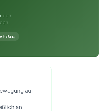
h den
nden.
e Haltung
 Bewegung auf
eßlich an