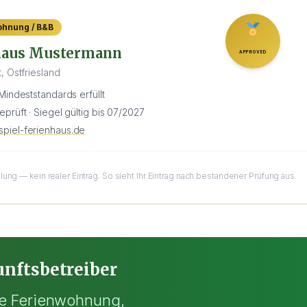
ohnung / B&B
haus Mustermann
APPROVED
, Ostfriesland
 Mindeststandards erfüllt
eprüft · Siegel gültig bis 07/2027
piel-ferienhaus.de
ung — kein realer Eintrag. So sieht Ihr Eintrag nach bestandener Prüfung aus.
nftsbetreiber
ne Ferienwohnung,