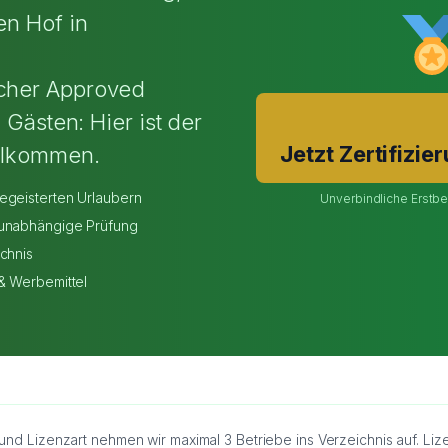
en Hof in
cher Approved
 Gästen: Hier ist der
Jetzt Zertifizie
illkommen.
egeisterten Urlaubern
Unverbindliche Erstbe
 unabhängige Prüfung
ichnis
 & Werbemittel
und Lizenzart nehmen wir maximal 3 Betriebe ins Verzeichnis auf. Li