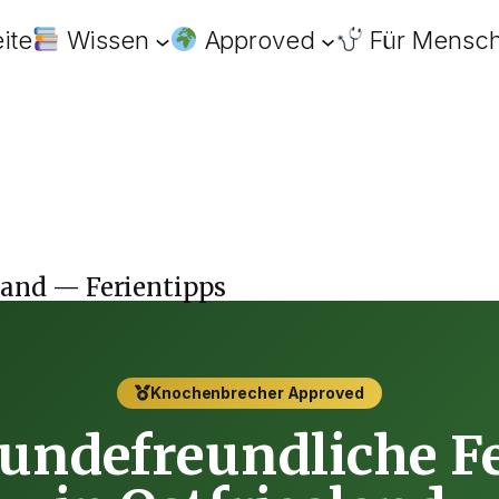
eite
Wissen
Approved
Für Mensc
land — Ferientipps
Knochenbrecher Approved
ndefreundliche F