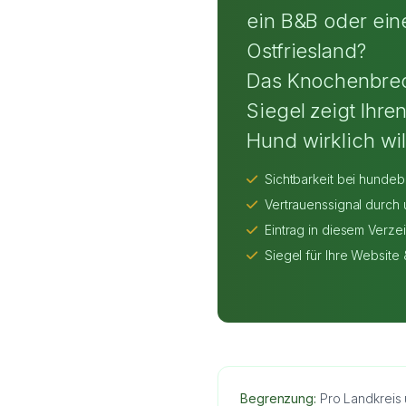
ein B&B oder ein
Ostfriesland?
Das Knochenbre
Siegel zeigt Ihren
Hund wirklich w
Sichtbarkeit bei hundeb
Vertrauenssignal durch
Eintrag in diesem Verze
Siegel für Ihre Website
Begrenzung:
Pro Landkreis 