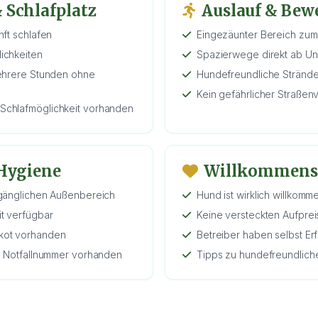
 Schlafplatz
Auslauf & Be
nft schlafen
Eingezäunter Bereich zum
ichkeiten
Spazierwege direkt ab Unt
mehrere Stunden ohne
Hundefreundliche Strände
Kein gefährlicher Straßenv
Schlafmöglichkeit vorhanden
 Hygiene
Willkommens
ugänglichen Außenbereich
Hund ist wirklich willkom
t verfügbar
Keine versteckten Aufprei
kot vorhanden
Betreiber haben selbst Er
t, Notfallnummer vorhanden
Tipps zu hundefreundlich