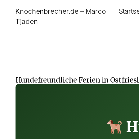
Zum
Knochenbrecher.de – Marco
Starts
Inhalt
Tjaden
springen
Hundefreundliche Ferien in Ostfries
Hu