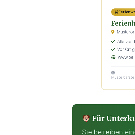
Ferienw
Ferien
Musterort
Alle vier
Vor Ort g
www.beis
Musterdarstell
Für Unterku
Sie betreiben ei