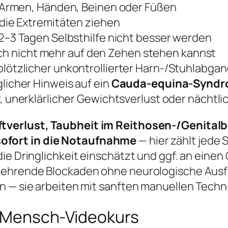
 Armen, Händen, Beinen oder Füßen
n die Extremitäten ziehen
 2–3 Tagen Selbsthilfe nicht besser werden
lich nicht mehr auf den Zehen stehen kannst
plötzlicher unkontrollierter Harn-/Stuhlabga
icher Hinweis auf ein
Cauda-equina-Synd
, unerklärlicher Gewichtsverlust oder nächt
tverlust, Taubheit im Reithosen-/Genitalb
sofort in die Notaufnahme
— hier zählt jede
die Dringlichkeit einschätzt und ggf. an ein
kehrende Blockaden ohne neurologische Ausfä
n — sie arbeiten mit sanften manuellen Techni
er Mensch-Videokurs