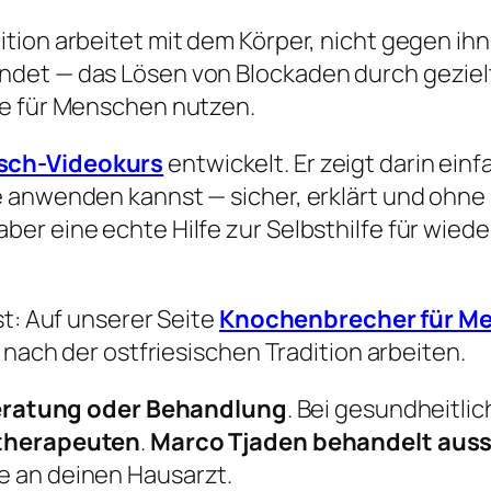
tion arbeitet mit dem Körper, nicht gegen ihn
et — das Lösen von Blockaden durch gezielte 
fe für Menschen nutzen.
ch-Videokurs
entwickelt. Er zeigt darin ei
 anwenden kannst — sicher, erklärt und ohne 
ber eine echte Hilfe zur Selbsthilfe für wi
st: Auf unserer Seite
Knochenbrecher für Me
 nach der ostfriesischen Tradition arbeiten.
ratung oder Behandlung
. Bei gesundheitl
otherapeuten
.
Marco Tjaden behandelt aussc
e an deinen Hausarzt.