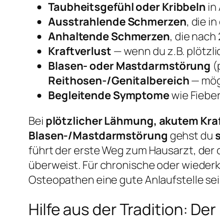
Taubheitsgefühl oder Kribbeln
in
Ausstrahlende Schmerzen
, die i
Anhaltende Schmerzen
, die nach
Kraftverlust
— wenn du z. B. plötz
Blasen- oder Mastdarmstörung
(
Reithosen-/Genitalbereich
— mögl
Begleitende Symptome
wie Fieber
Bei
plötzlicher Lähmung, akutem Kraf
Blasen-/Mastdarmstörung
gehst du
führt der erste Weg zum Hausarzt, der 
überweist. Für chronische oder wieder
Osteopathen eine gute Anlaufstelle sei
Hilfe aus der Tradition: D