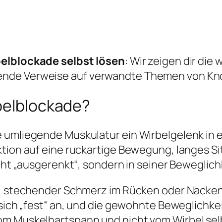
elblockade selbst lösen
: Wir zeigen dir di
ende Verweise auf verwandte Themen von Kn
rbelblockade?
 umliegende Muskulatur ein Wirbelgelenk in ei
ktion auf eine ruckartige Bewegung, langes S
icht „ausgerenkt“, sondern in seiner Beweglic
er, stechender Schmerz im Rücken oder Nack
 sich „fest“ an, und die gewohnte Beweglichkei
om Muskelhartspann und nicht vom Wirbel sel