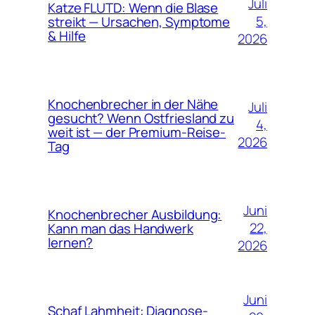
Juli
Katze FLUTD: Wenn die Blase
5,
streikt — Ursachen, Symptome
& Hilfe
2026
Knochenbrecher in der Nähe
Juli
gesucht? Wenn Ostfriesland zu
4,
weit ist — der Premium-Reise-
2026
Tag
Juni
Knochenbrecher Ausbildung:
22,
Kann man das Handwerk
lernen?
2026
Juni
Schaf Lahmheit: Diagnose-