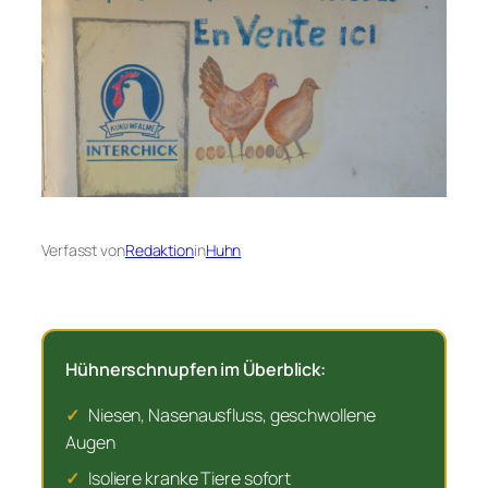
Verfasst von
Redaktion
in
Huhn
Hühnerschnupfen im Überblick:
✓
Niesen, Nasenausfluss, geschwollene
Augen
✓
Isoliere kranke Tiere sofort