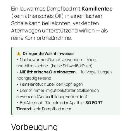
Ein lauwarmes Dampfbad mit
Kamillentee
(kein ätherisches Öl!) in einer flachen
Schale kann bei leichten, verklebten
Atemwegen unterstützend wirken — als
reine Komfortmaßnahme.
Dringende Warnhinweise:
• Nur lauwarmen Dampf verwenden — Vögel
überhitzen schnell (keine Schweißdrüsen)
•
NIE ätherische Öle einsetzen
— für Vogel-Lungen
hochgradig reizend
• Kein Handtuch über den Kopf legen
• Dampf immer im gut belüfteten Stallbereich
anwenden (Aerosolbildung vermeiden)
• Bei Atemnot, Röcheln oder Apathie:
SO FORT
Tierarzt
, kein Dampfbad mehr
Vorbeugung