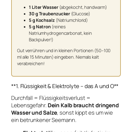
1 Liter Wasser
(abgekocht, handwarm)
30 g Traubenzucker
(Glucose)
5 g Kochsalz
(Natriumchlorid)
5 g Natron
(reines
Natriumhydrogencarbonat, kein
Backpulver!)
Gut verrühren und in kleinen Portionen (50–100
ml alle 15 Minuten) eingeben. Niemals kalt
verabreichen!
**1. Flüssigkeit & Elektrolyte – das A und O**
Durchfall = Flüssigkeitsverlust =
Lebensgefahr.
Dein Kalb braucht dringend
Wasser und Salze
, sonst kippt es um wie
ein betrunkener Seemann.