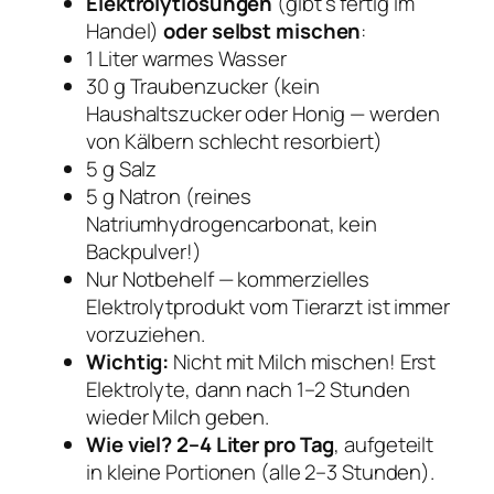
Elektrolytlösungen
(gibt’s fertig im
Handel)
oder selbst mischen
:
1 Liter warmes Wasser
30 g Traubenzucker (kein
Haushaltszucker oder Honig — werden
von Kälbern schlecht resorbiert)
5 g Salz
5 g Natron (reines
Natriumhydrogencarbonat, kein
Backpulver!)
Nur Notbehelf — kommerzielles
Elektrolytprodukt vom Tierarzt ist immer
vorzuziehen.
Wichtig:
Nicht mit Milch mischen! Erst
Elektrolyte, dann nach 1–2 Stunden
wieder Milch geben.
Wie viel?
2–4 Liter pro Tag
, aufgeteilt
in kleine Portionen (alle 2–3 Stunden).