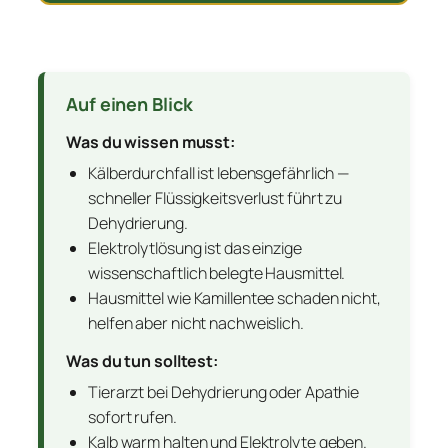
Auf einen Blick
Was du wissen musst:
Kälberdurchfall ist lebensgefährlich —
schneller Flüssigkeitsverlust führt zu
Dehydrierung.
Elektrolytlösung ist das einzige
wissenschaftlich belegte Hausmittel.
Hausmittel wie Kamillentee schaden nicht,
helfen aber nicht nachweislich.
Was du tun solltest:
Tierarzt bei Dehydrierung oder Apathie
sofort rufen.
Kalb warm halten und Elektrolyte geben.