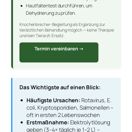
Hautfaltentest durchführen, um
Dehydrierung zu prüfen.
Knochenbrecher-Begleitung als Ergänzung zur
tierärztlichen Behandlung möglich — keine Therapie
und kein Tierarzt-Ersatz.
Termin vereinbaren →
Das Wichtigste auf einen Blick:
Häufigste Ursachen:
Rotavirus, E.
coli, Kryptosporidien, Salmonellen –
oft in ersten 2 Lebenswochen
Erstmaßnahme:
Elektrolytlösung
geben (3–4× täglich je 1–2 L) –