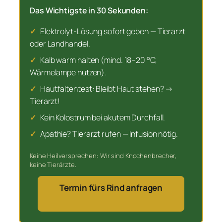
Das Wichtigste in 30 Sekunden:
✓
Elektrolyt-Lösung sofort geben — Tierarzt
oder Landhandel.
✓
Kalb warm halten (mind. 18–20 °C,
Wärmelampe nutzen).
✓
Hautfaltentest: Bleibt Haut stehen? →
Tierarzt!
✓
Kein Kolostrum bei akutem Durchfall.
✓
Apathie? Tierarzt rufen — Infusion nötig.
Keine Heilversprechen: Wir sind Knochenbrecher,
keine Tierärzte.
Termin fürs Rind anfragen