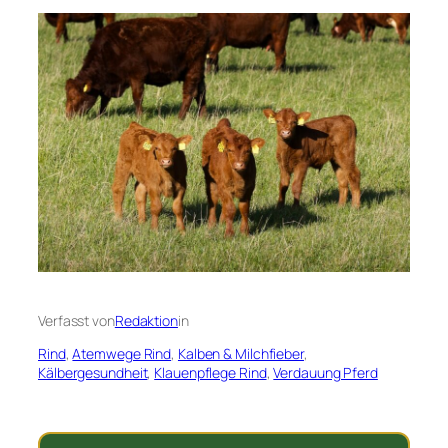
Verfasst von
Redaktion
in
Rind
, 
Atemwege Rind
, 
Kalben & Milchfieber
, 
Kälbergesundheit
, 
Klauenpflege Rind
, 
Verdauung Pferd