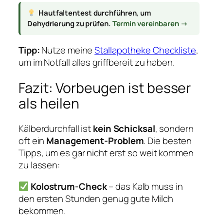
Hautfaltentest durchführen, um
Dehydrierung zu prüfen.
Termin vereinbaren →
Tipp:
Nutze meine
Stallapotheke Checkliste
,
um im Notfall alles griffbereit zu haben.
Fazit: Vorbeugen ist besser
als heilen
Kälberdurchfall ist
kein Schicksal
, sondern
oft ein
Management-Problem
. Die besten
Tipps, um es gar nicht erst so weit kommen
zu lassen:
Kolostrum-Check
– das Kalb muss in
den ersten Stunden genug gute Milch
bekommen.