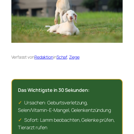
Verfasst von
Redaktion
in
Schaf
, 
Ziege
Das Wichtigste in 30 Sekunden:
✓
Ursachen: Geburtsverletzung,
Selen/Vitamin-E-Mangel, Gelenkentzündung
✓
Sofort: Lamm beobachten, Gelenke prüfen,
Tierarzt rufen