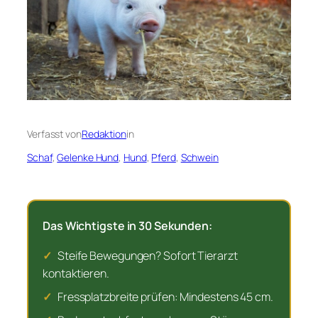
Verfasst von
Redaktion
in
Schaf
, 
Gelenke Hund
, 
Hund
, 
Pferd
, 
Schwein
Das Wichtigste in 30 Sekunden:
✓
Steife Bewegungen? Sofort Tierarzt
kontaktieren.
✓
Fressplatzbreite prüfen: Mindestens 45 cm.