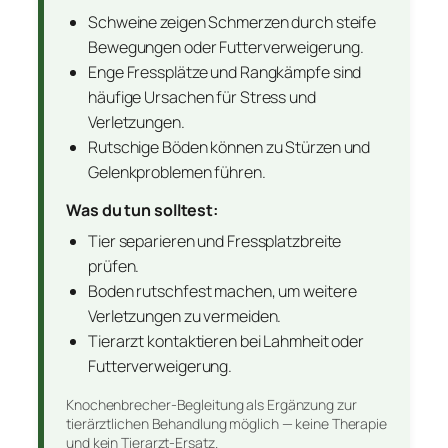
Schweine zeigen Schmerzen durch steife
Bewegungen oder Futterverweigerung.
Enge Fressplätze und Rangkämpfe sind
häufige Ursachen für Stress und
Verletzungen.
Rutschige Böden können zu Stürzen und
Gelenkproblemen führen.
Was du tun solltest:
Tier separieren und Fressplatzbreite
prüfen.
Boden rutschfest machen, um weitere
Verletzungen zu vermeiden.
Tierarzt kontaktieren bei Lahmheit oder
Futterverweigerung.
Knochenbrecher-Begleitung als Ergänzung zur
tierärztlichen Behandlung möglich — keine Therapie
und kein Tierarzt-Ersatz.