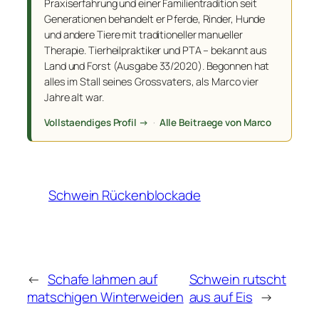
Praxiserfahrung und einer Familientradition seit
Generationen behandelt er Pferde, Rinder, Hunde
und andere Tiere mit traditioneller manueller
Therapie. Tierheilpraktiker und PTA – bekannt aus
Land und Forst (Ausgabe 33/2020). Begonnen hat
alles im Stall seines Grossvaters, als Marco vier
Jahre alt war.
Vollstaendiges Profil →
·
Alle Beitraege von Marco
Schwein Rückenblockade
←
Schafe lahmen auf
Schwein rutscht
matschigen Winterweiden
aus auf Eis
→