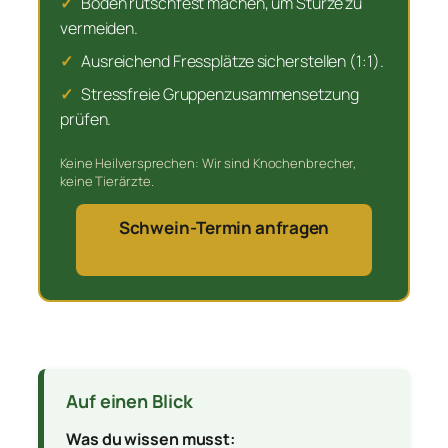
✓
Boden rutschfest machen, um Stürze zu
vermeiden.
✓
Ausreichend Fressplätze sicherstellen (1:1).
✓
Stressfreie Gruppenzusammensetzung
prüfen.
Keine Heilversprechen: Wir sind Knochenbrecher,
keine Tierärzte.
Schwein-Termin anfragen
Auf einen Blick
Was du wissen musst: