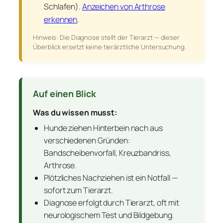
Schlafen).
Anzeichen von Arthrose
erkennen
.
Hinweis: Die Diagnose stellt der Tierarzt — dieser
Überblick ersetzt keine tierärztliche Untersuchung.
Auf einen Blick
Was du wissen musst:
Hunde ziehen Hinterbein nach aus
verschiedenen Gründen:
Bandscheibenvorfall, Kreuzbandriss,
Arthrose.
Plötzliches Nachziehen ist ein Notfall —
sofort zum Tierarzt.
Diagnose erfolgt durch Tierarzt, oft mit
neurologischem Test und Bildgebung.