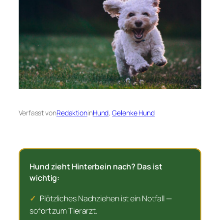
Verfasst von
Redaktion
in
Hund
, 
Gelenke Hund
Hund zieht Hinterbein nach? Das ist
wichtig:
✓
Plötzliches Nachziehen ist ein Notfall —
sofort zum Tierarzt.