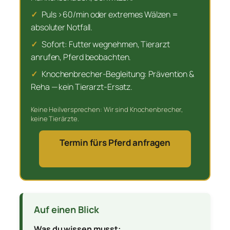
✓
Puls >60/min oder extremes Wälzen =
absoluter Notfall.
✓
Sofort: Futter wegnehmen, Tierarzt
anrufen, Pferd beobachten.
✓
Knochenbrecher-Begleitung: Prävention &
Reha — kein Tierarzt-Ersatz.
Keine Heilversprechen: Wir sind Knochenbrecher,
keine Tierärzte.
Termin fürs Pferd anfragen
Auf einen Blick
Was du wissen musst: