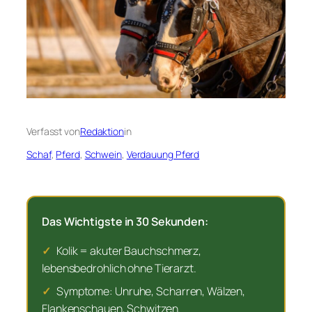
Verfasst von
Redaktion
in
Schaf
, 
Pferd
, 
Schwein
, 
Verdauung Pferd
Das Wichtigste in 30 Sekunden:
✓
Kolik = akuter Bauchschmerz,
lebensbedrohlich ohne Tierarzt.
✓
Symptome: Unruhe, Scharren, Wälzen,
Flankenschauen, Schwitzen.