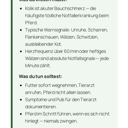
Kolik ist akuter Bauchschmerz — die
häufigste tödliche Notfallerkrankung beim
Pferd.
Typische Warnsignale: Unruhe, Scharren,
Flankenschauen, Wälzen, Schwitzen,
ausbleibender Kot.
Herzfrequenz über 60/min oder heftiges
Wälzen sind absolute Notfallsignale — jede
Minute zählt.
Was du tun solltest:
Futter sofort wegnehmen, Tierarzt
anrufen, Pferd nicht allein lassen.
Symptome und Puls für den Tierarzt
dokumentieren.
Pferd im Schritt führen, wenn es sich nicht
hinlegt — niemals zwingen.