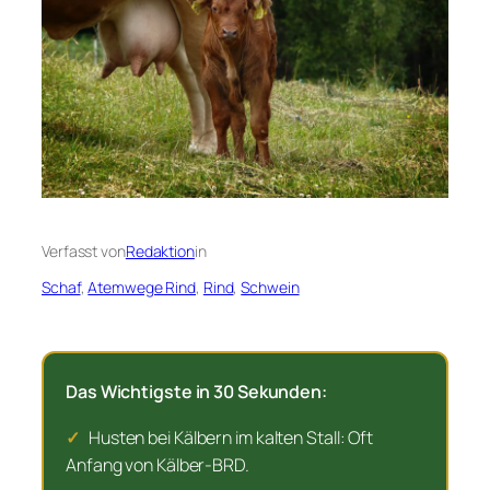
Verfasst von
Redaktion
in
Schaf
, 
Atemwege Rind
, 
Rind
, 
Schwein
Das Wichtigste in 30 Sekunden:
✓
Husten bei Kälbern im kalten Stall: Oft
Anfang von Kälber-BRD.