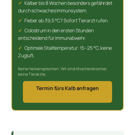
✓
Kälber bis 8 Wochen besonders gefährdet
durch schwaches Immunsystem.
✓
Fieber ab 39,5 °C? Sofort Tierarzt rufen.
✓
Colostrum in den ersten Stunden
entscheidend für Immunabwehr.
✓
Optimale Stalltemperatur: 15–25 °C, keine
Zugluft.
Keine Heilversprechen: Wir sind Knochenbrecher,
keine Tierärzte.
Termin fürs Kalb anfragen