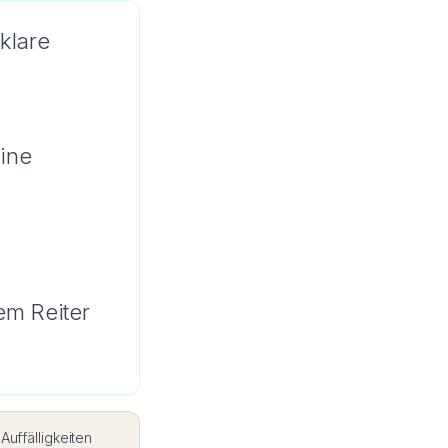
klare
eine
em Reiter
uffälligkeiten