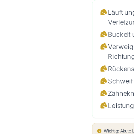
Läuft un
Verletz
Buckelt 
Verweige
Richtun
Rückenst
Schweif 
Zähnekni
Leistung
Wichtig:
Akute L