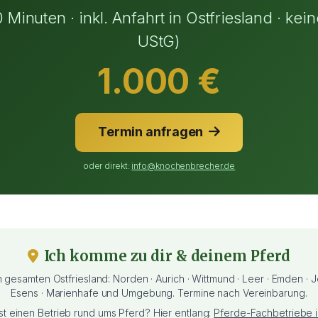
Minuten · inkl. Anfahrt in Ostfriesland · kei
UStG)
1.000 €
Termin anfragen
oder direkt:
info@knochenbrecher.de
Ich komme zu dir & deinem Pferd
gesamten Ostfriesland: Norden · Aurich · Wittmund · Leer · Emden · J
Esens · Marienhafe und Umgebung. Termine nach Vereinbarung.
bst einen Betrieb rund ums Pferd? Hier entlang:
Pferde-Fachbetriebe i