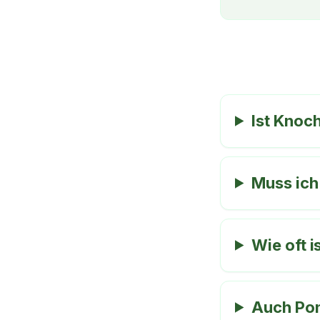
Ist Knoc
Muss ich
Wie oft i
Auch Pon