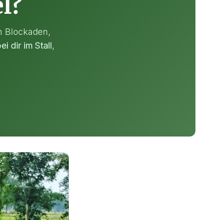
l?
ch Blockaden,
 dir im Stall
,