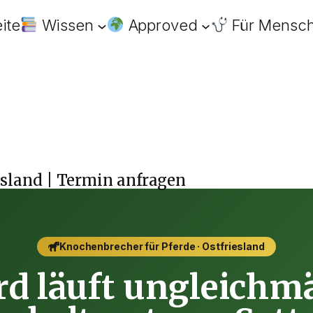
eite
Wissen
Approved
Für Mensc
esland | Termin anfragen
Knochenbrecher für Pferde · Ostfriesland
rd läuft ungleichm