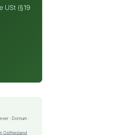
ne USt (§19
ever · Dornum ·
n Ostfriesland
.