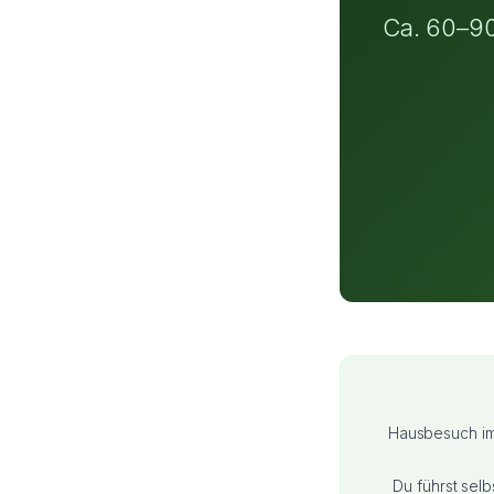
Ca. 60–90 
Hausbesuch im 
Du führst sel