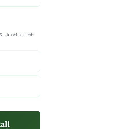
Ultraschall nichts
all